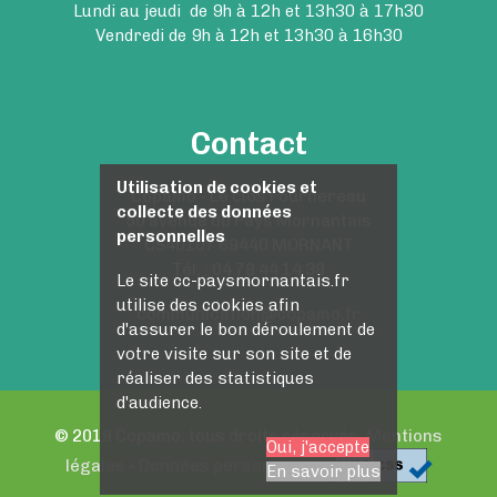
Lundi au jeudi de 9h à 12h et 13h30 à 17h30
Vendredi de 9h à 12h et 13h30 à 16h30
Contact
Utilisation de cookies et
Copamo - Le clos Fournereau
collecte des données
50 avenue du Pays Mornantais
personnelles
CS40107 69440 MORNANT
Tél. : 04 78 44 14 39
Le site cc-paysmornantais.fr
utilise des cookies afin
communication@copamo.fr
d'assurer le bon déroulement de
votre visite sur son site et de
réaliser des statistiques
d'audience.
© 2019 Copamo, tous droits réservés.
Mentions
Oui, j'accepte
légales
-
Données personnelles
En savoir plus